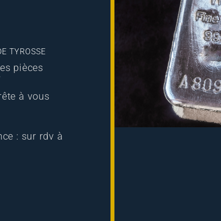
DE TYROSSE
des pièces
?
rête à vous
ce : sur rdv à